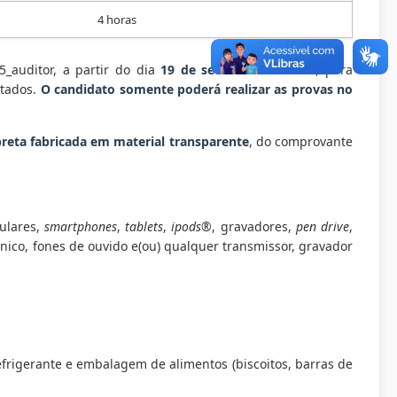
4 horas
5_auditor, a partir do dia
19
de
setembro
de 20
25
, para
itados.
O candidato somente poderá realizar as provas no
preta fabricada em material transparente
, do comprovante
lulares,
smartphones
,
tablets
,
ipods
®, gravadores,
pen drive
,
nico, fones de ouvido e(ou) qualquer transmissor, gravador
frigerante e embalagem de alimentos (biscoitos, barras de