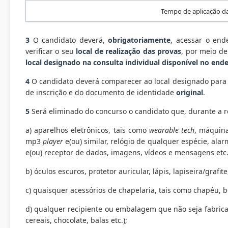
Tempo de aplicação 
3
O candidato deverá,
obrigatoriamente
, acessar o end
verificar o seu
local de realização das provas
, por meio de
local designado na consulta individual disponível no end
4
O candidato deverá comparecer ao local designado para 
de inscrição e do documento de identidade
original
.
5
Será eliminado do concurso o candidato que, durante a r
a) aparelhos eletrônicos, tais como
wearable
tech
, máquina
mp3
player
e(ou) similar, relógio de qualquer espécie, al
e(ou) receptor de dados, imagens, vídeos e mensagens etc.
b) óculos escuros, protetor auricular, lápis, lapiseira/grafi
c) quaisquer acessórios de chapelaria, tais como chapéu, bo
d) qualquer recipiente ou embalagem que não seja fabrica
cereais, chocolate, balas etc.);