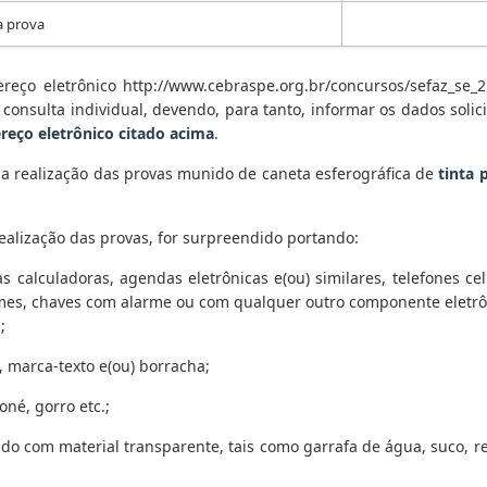
da prova
ereço eletrônico http://www.cebraspe.org.br/concursos/sefaz_se_2
 consulta individual, devendo, para tanto, informar os dados solic
ereço eletrônico citado acima
.
a realização das provas munido de caneta esferográfica de
tinta 
ealização das provas, for surpreendido portando:
s calculadoras, agendas eletrônicas e(ou) similares, telefones ce
armes, chaves com alarme ou com qualquer outro componente eletrô
;
te, marca-texto e(ou) borracha;
né, gorro etc.;
do com material transparente, tais como garrafa de água, suco, re