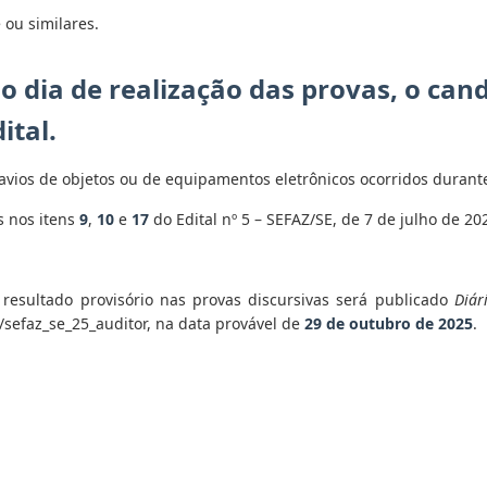
 ou similares.
o dia de realização das provas, o ca
ital.
avios de objetos ou de equipamentos eletrônicos ocorridos durant
s nos itens
9
,
10
e
17
do Edital nº 5 – SEFAZ/SE, de 7 de julho de 202
e resultado provisório nas provas discursivas será publicado
Diár
/sefaz_se_25_auditor, na data provável de
29
de
outubro
de 20
25
.