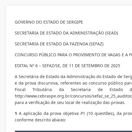
GOVERNO DO ESTADO DE SERGIPE
SECRETARIA DE ESTADO DA ADMINISTRAÇÃO (SEAD)
SECRETARIA DE ESTADO DA FAZENDA (SEFAZ)
CONCURSO PÚBLICO PARA O PROVIMENTO DE VAGAS E A F
EDITAL Nº 6 – SEFAZ/SE, DE 11 DE SETEMBRO DE 2025
A Secretária de Estado da Administração do Estado de Ser
e da prova discursiva, referentes ao concurso público par
Fiscal Tributária da Secretaria de Estado 
http://www.cebraspe.org.br/concursos/sefaz_se_25_auditor
para a verificação de seu local de realização das provas.
1
A aplicação da prova objetiva
P
1 (10 questões), da pro
conforme descrito abaixo: