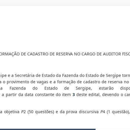
ORMAÇÃO DE CADASTRO DE RESERVA NO CARGO DE AUDITOR FISC
gipe e a Secretária de Estado da Fazenda do Estado de Sergipe tor
a o provimento de vagas e a formação de cadastro de reserva no c
da Fazenda do Estado de Sergipe, estarão dispon
, a partir da data constante do item
3
deste edital, devendo o ca
va objetiva
P
2 (50 questões) e da prova discursiva
P
4 (1 questão)