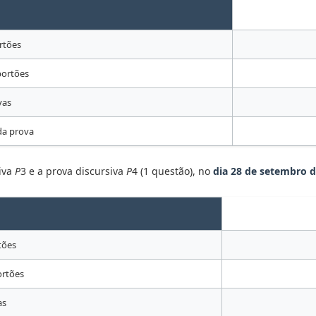
rtões
portões
vas
 da prova
tiva
P
3 e a prova discursiva
P
4 (1 questão), no
dia
28 de setembro d
tões
rtões
as